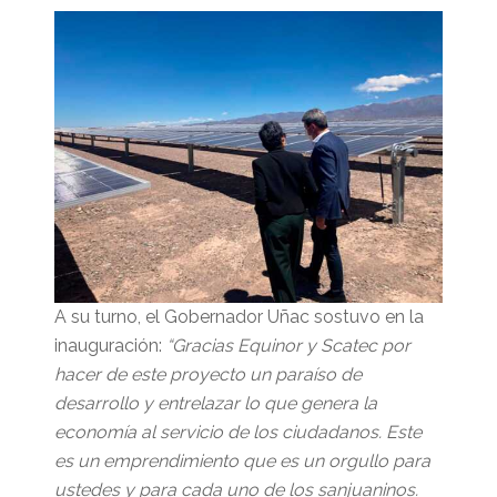
A su turno, el Gobernador Uñac sostuvo en la
inauguración:
“Gracias Equinor y Scatec por
hacer de este proyecto un paraíso de
desarrollo y entrelazar lo que genera la
economía al servicio de los ciudadanos. Este
es un emprendimiento que es un orgullo para
ustedes y para cada uno de los sanjuaninos.