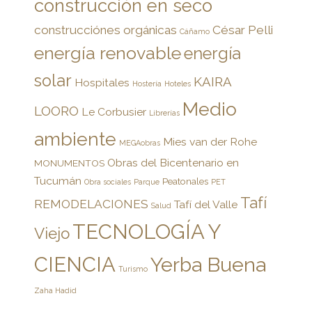
construcción en seco
construcciónes orgánicas
César Pelli
Cáñamo
energía renovable
energía
solar
KAIRA
Hospitales
Hostería
Hoteles
Medio
LOORO
Le Corbusier
Librerías
ambiente
Mies van der Rohe
MEGAobras
Obras del Bicentenario en
MONUMENTOS
Tucumán
Peatonales
Obra sociales
Parque
PET
Tafí
REMODELACIONES
Tafí del Valle
Salud
TECNOLOGÍA Y
Viejo
CIENCIA
Yerba Buena
Turismo
Zaha Hadid