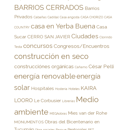
BARRIOS CERRADOS
Barrios
Privados
Cabañas
Cadillal
Casa angosta
CASA CHORIZO
CASA
casa en Yerba Buena
Casa
COUNTRY
Ciudades
Sucar
CERRO SAN JAVIER
Clorindo
concursos
Congresos/Encuentros
Testa
construcción en seco
construcciónes orgánicas
César Pelli
Cáñamo
energía renovable
energía
solar
KAIRA
Hospitales
Hostería
Hoteles
Medio
LOORO
Le Corbusier
Librerías
ambiente
Mies van der Rohe
MEGAobras
Obras del Bicentenario en
MONUMENTOS
Tucumán
Peatonales
Obra sociales
Parque
PET