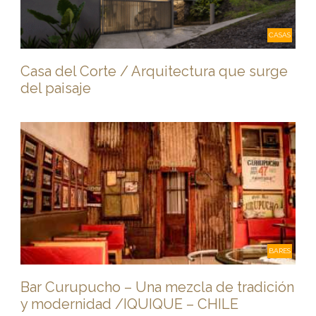
CASAS
Casa del Corte / Arquitectura que surge
del paisaje
BARES
Bar Curupucho – Una mezcla de tradición
y modernidad /IQUIQUE – CHILE