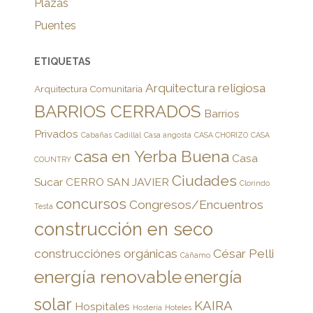
Plazas
Puentes
ETIQUETAS
Arquitectura religiosa
Arquitectura Comunitaria
BARRIOS CERRADOS
Barrios
Privados
Cabañas
Cadillal
Casa angosta
CASA CHORIZO
CASA
casa en Yerba Buena
Casa
COUNTRY
Ciudades
Sucar
CERRO SAN JAVIER
Clorindo
concursos
Congresos/Encuentros
Testa
construcción en seco
construcciónes orgánicas
César Pelli
Cáñamo
energía renovable
energía
solar
KAIRA
Hospitales
Hostería
Hoteles