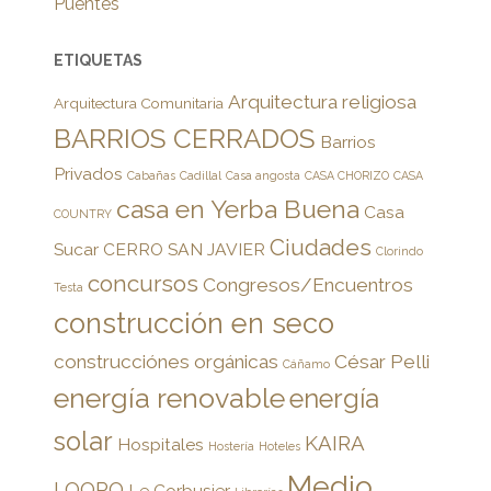
Puentes
ETIQUETAS
Arquitectura religiosa
Arquitectura Comunitaria
BARRIOS CERRADOS
Barrios
Privados
Cabañas
Cadillal
Casa angosta
CASA CHORIZO
CASA
casa en Yerba Buena
Casa
COUNTRY
Ciudades
Sucar
CERRO SAN JAVIER
Clorindo
concursos
Congresos/Encuentros
Testa
construcción en seco
construcciónes orgánicas
César Pelli
Cáñamo
energía renovable
energía
solar
KAIRA
Hospitales
Hostería
Hoteles
Medio
LOORO
Le Corbusier