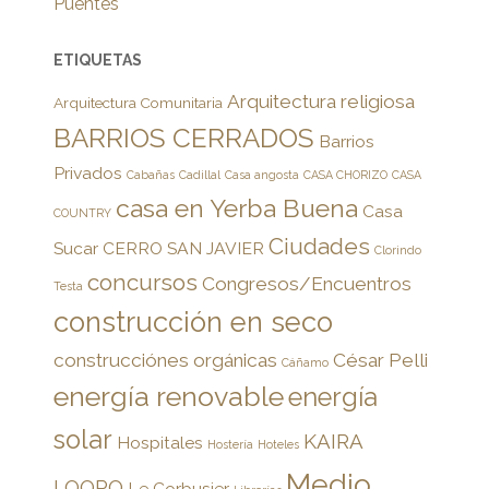
Puentes
ETIQUETAS
Arquitectura religiosa
Arquitectura Comunitaria
BARRIOS CERRADOS
Barrios
Privados
Cabañas
Cadillal
Casa angosta
CASA CHORIZO
CASA
casa en Yerba Buena
Casa
COUNTRY
Ciudades
Sucar
CERRO SAN JAVIER
Clorindo
concursos
Congresos/Encuentros
Testa
construcción en seco
construcciónes orgánicas
César Pelli
Cáñamo
energía renovable
energía
solar
KAIRA
Hospitales
Hostería
Hoteles
Medio
LOORO
Le Corbusier