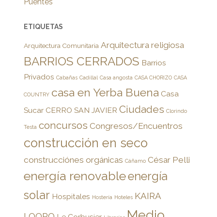
Puentes
ETIQUETAS
Arquitectura religiosa
Arquitectura Comunitaria
BARRIOS CERRADOS
Barrios
Privados
Cabañas
Cadillal
Casa angosta
CASA CHORIZO
CASA
casa en Yerba Buena
Casa
COUNTRY
Ciudades
Sucar
CERRO SAN JAVIER
Clorindo
concursos
Congresos/Encuentros
Testa
construcción en seco
construcciónes orgánicas
César Pelli
Cáñamo
energía renovable
energía
solar
KAIRA
Hospitales
Hostería
Hoteles
Medio
LOORO
Le Corbusier