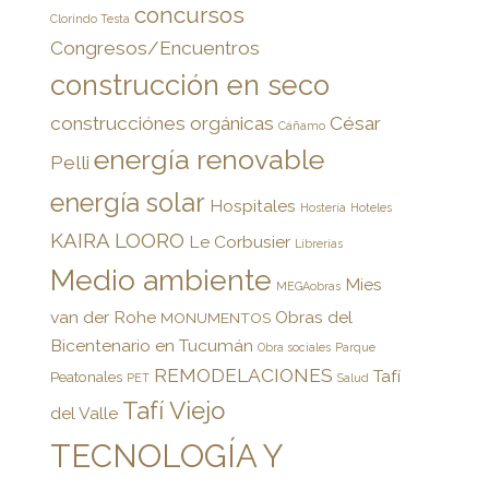
concursos
Clorindo Testa
Congresos/Encuentros
construcción en seco
construcciónes orgánicas
César
Cáñamo
energía renovable
Pelli
energía solar
Hospitales
Hostería
Hoteles
KAIRA LOORO
Le Corbusier
Librerías
Medio ambiente
Mies
MEGAobras
van der Rohe
Obras del
MONUMENTOS
Bicentenario en Tucumán
Obra sociales
Parque
REMODELACIONES
Tafí
Peatonales
PET
Salud
Tafí Viejo
del Valle
TECNOLOGÍA Y