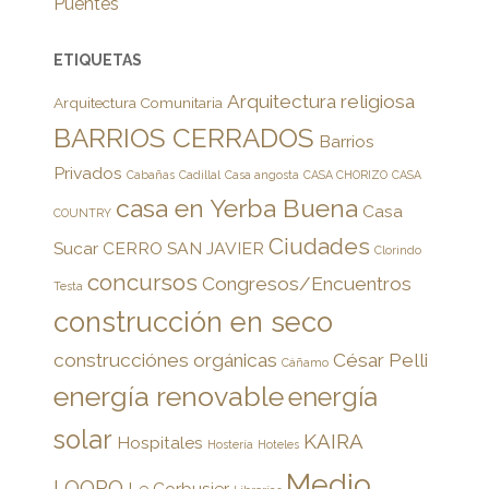
Puentes
ETIQUETAS
Arquitectura religiosa
Arquitectura Comunitaria
BARRIOS CERRADOS
Barrios
Privados
Cabañas
Cadillal
Casa angosta
CASA CHORIZO
CASA
casa en Yerba Buena
Casa
COUNTRY
Ciudades
Sucar
CERRO SAN JAVIER
Clorindo
concursos
Congresos/Encuentros
Testa
construcción en seco
construcciónes orgánicas
César Pelli
Cáñamo
energía renovable
energía
solar
KAIRA
Hospitales
Hostería
Hoteles
Medio
LOORO
Le Corbusier