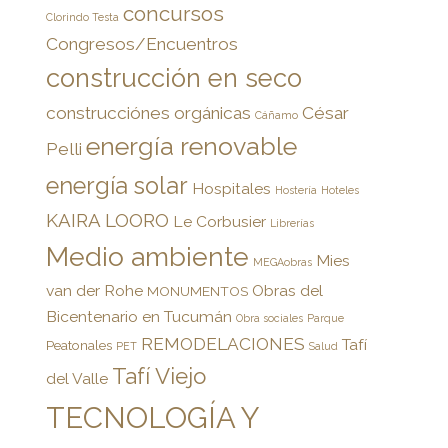
concursos
Clorindo Testa
Congresos/Encuentros
construcción en seco
construcciónes orgánicas
César
Cáñamo
energía renovable
Pelli
energía solar
Hospitales
Hostería
Hoteles
KAIRA LOORO
Le Corbusier
Librerías
Medio ambiente
Mies
MEGAobras
van der Rohe
Obras del
MONUMENTOS
Bicentenario en Tucumán
Obra sociales
Parque
REMODELACIONES
Tafí
Peatonales
PET
Salud
Tafí Viejo
del Valle
TECNOLOGÍA Y