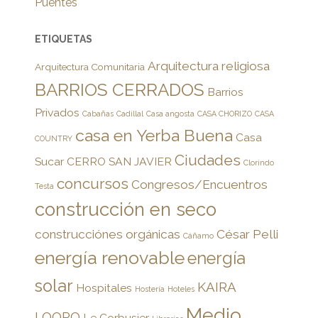
Puentes
ETIQUETAS
Arquitectura religiosa
Arquitectura Comunitaria
BARRIOS CERRADOS
Barrios
Privados
Cabañas
Cadillal
Casa angosta
CASA CHORIZO
CASA
casa en Yerba Buena
Casa
COUNTRY
Ciudades
Sucar
CERRO SAN JAVIER
Clorindo
concursos
Congresos/Encuentros
Testa
construcción en seco
construcciónes orgánicas
César Pelli
Cáñamo
energía renovable
energía
solar
KAIRA
Hospitales
Hostería
Hoteles
Medio
LOORO
Le Corbusier