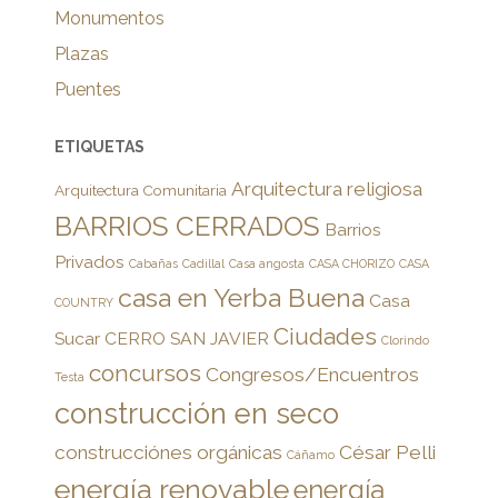
Monumentos
Plazas
Puentes
ETIQUETAS
Arquitectura religiosa
Arquitectura Comunitaria
BARRIOS CERRADOS
Barrios
Privados
Cabañas
Cadillal
Casa angosta
CASA CHORIZO
CASA
casa en Yerba Buena
Casa
COUNTRY
Ciudades
Sucar
CERRO SAN JAVIER
Clorindo
concursos
Congresos/Encuentros
Testa
construcción en seco
construcciónes orgánicas
César Pelli
Cáñamo
energía renovable
energía