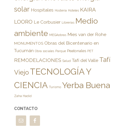
solar
KAIRA
Hospitales
Hostería
Hoteles
Medio
LOORO
Le Corbusier
Librerías
ambiente
Mies van der Rohe
MEGAobras
Obras del Bicentenario en
MONUMENTOS
Tucumán
Peatonales
Obra sociales
Parque
PET
Tafí
REMODELACIONES
Tafí del Valle
Salud
TECNOLOGÍA Y
Viejo
CIENCIA
Yerba Buena
Turismo
Zaha Hadid
CONTACTO