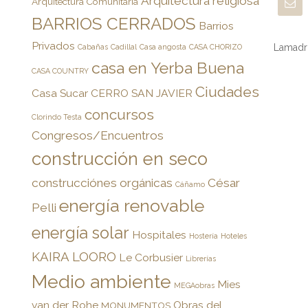
Arquitectura religiosa
Arquitectura Comunitaria
BARRIOS CERRADOS
Barrios
Privados
Lamadri
Cabañas
Cadillal
Casa angosta
CASA CHORIZO
casa en Yerba Buena
CASA COUNTRY
Ciudades
Casa Sucar
CERRO SAN JAVIER
concursos
Clorindo Testa
Congresos/Encuentros
construcción en seco
construcciónes orgánicas
César
Cáñamo
energía renovable
Pelli
energía solar
Hospitales
Hostería
Hoteles
KAIRA LOORO
Le Corbusier
Librerías
Medio ambiente
Mies
MEGAobras
van der Rohe
Obras del
MONUMENTOS