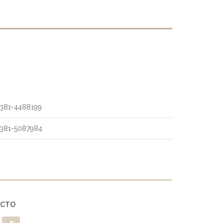
381-4488199
381-5087984
ACTO