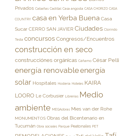
Privados
Cabañas
Cadillal
Casa angosta
CASA CHORIZO
CASA
casa en Yerba Buena
Casa
COUNTRY
Ciudades
Sucar
CERRO SAN JAVIER
Clorindo
concursos
Congresos/Encuentros
Testa
construcción en seco
construcciónes orgánicas
César Pelli
Cáñamo
energía renovable
energía
solar
KAIRA
Hospitales
Hostería
Hoteles
Medio
LOORO
Le Corbusier
Librerías
ambiente
Mies van der Rohe
MEGAobras
Obras del Bicentenario en
MONUMENTOS
Tucumán
Peatonales
Obra sociales
Parque
PET
Tafí